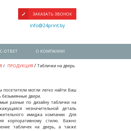
ЗАКАЗАТЬ ЗВОНОК
info@24print.by
С-ОТВЕТ
О КОМПАНИИ
/
Я
/
ПРОДУКЦИЯ
Таблички на дверь
ы посетители могли легко найти Ваш
ь безымянные двери.
мые разные по дизайну таблички на
кажущаяся незначительной деталь
жительного имиджа компании. Для
ия корпоративному стилю. Важно
ение табличек на дверь, а также