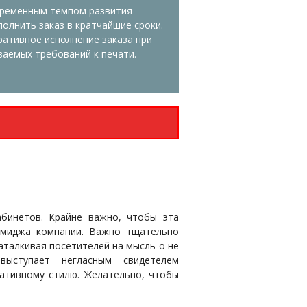
временным темпом развития
полнить заказ в кратчайшие сроки.
ативное исполнение заказа при
аемых требований к печати.
абинетов. Крайне важно, чтобы эта
имиджа компании. Важно тщательно
аталкивая посетителей на мысль о не
выступает негласным свидетелем
ративному стилю. Желательно, чтобы