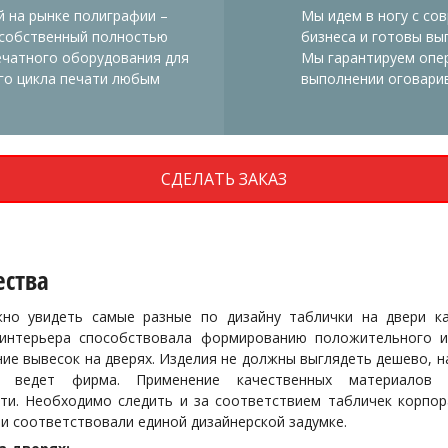
 на рынке полиграфии –
Мы идем в ногу с со
 собственный полностью
бизнеса и готовы вы
ечатного оборудования для
Мы гарантируем опер
го цикла печати любым
выполнении оговарив
СДЕЛАТЬ ЗАКАЗ
ества
но увидеть самые разные по дизайну таблички на двери к
 интерьера способствовала формированию положительного 
е вывесок на дверях. Изделия не должны выглядеть дешево, н
ю ведет фирма. Применение качественных материалов 
ти. Необходимо следить и за соответствием табличек корпо
и соответствовали единой дизайнерской задумке.