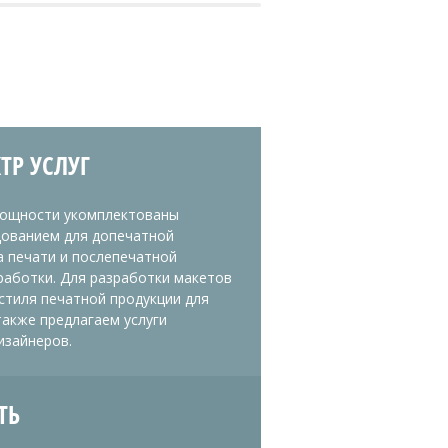
ТР УСЛУГ
ощности укомплектованы
ованием для допечатной
а печати и послепечатной
аботки. Для разработки макетов
стиля печатной продукции для
акже предлагаем услуги
изайнеров.
ТЬ