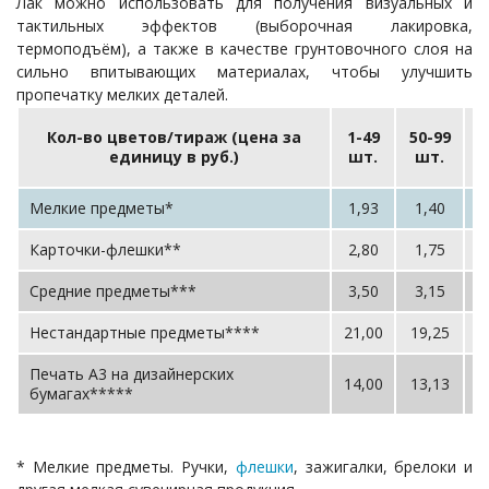
Лак можно использовать для получения визуальных и
тактильных эффектов (выборочная лакировка,
термоподъём), а также в качестве грунтовочного слоя на
сильно впитывающих материалах, чтобы улучшить
пропечатку мелких деталей.
1
Кол-во цветов/тираж (цена за
1-49
50-99
единицу в руб.)
шт.
шт.
Мелкие предметы*
1,93
1,40
0
Карточки-флешки**
2,80
1,75
1
Средние предметы***
3,50
3,15
2
Нестандартные предметы****
21,00
19,25
1
Печать А3 на дизайнерских
14,00
13,13
1
бумагах*****
* Мелкие предметы. Ручки,
флешки
, зажигалки, брелоки и