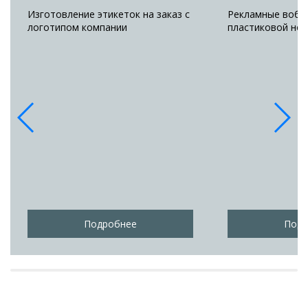
Изготовление этикеток на заказ с
Рекламные вобл
логотипом компании
пластиковой нож
Подробнее
Подр