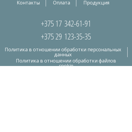
Контакты
Оплата
Продукция
+375 17
342-61-91
+375 29
123-35-35
Политика в отношении обработки персональных
данных
Политика в отношении обработки файлов
cookie
Copyright 2010-2026 Частное предприятие «Цифровая печать»
Республика Беларусь, г. Минск, ул. Белорусская, 15, пом. 1Н, 99
УНН 190924322, Свидетельство о регистрации №190924322 от
20.12.2007г. выдано Минским горисполкомом. Режим работы Пн-Пт с
10.00 до 18.00
Создание сайта
: GUSAROV