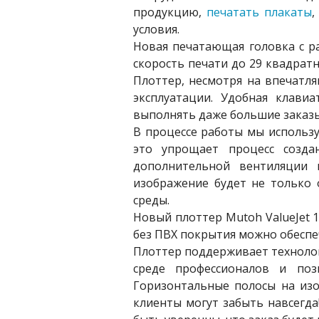
продукцию,
печатать плакаты
,
условия.
Новая печатающая головка с р
скорость печати до 29 квадратн
Плоттер, несмотря на впечатл
эксплуатации. Удобная клави
выполнять даже большие заказы
В процессе работы мы использу
это упрощает процесс созда
дополнительной вентиляции 
изображение будет не только
среды.
Новый плоттер Mutoh ValueJet 
без ПВХ покрытия можно обесп
Плоттер поддерживает технологи
среде профессионалов и по
Горизонтальные полосы на из
клиенты могут забыть навсегд