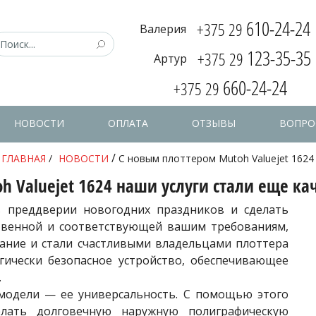
610-24-24
+375 29
Валерия
123-35-35
+375 29
Артур
660-24-24
+375 29
НОВОСТИ
ОПЛАТА
ОТЗЫВЫ
ВОПРО
/
ГЛАВНАЯ
/
НОВОСТИ
С новым плоттером Mutoh Valuejet 1624
h Valuejet 1624 наши услуги стали еще ка
 преддверии новогодних праздников и сделать
твенной и соответствующей вашим требованиям,
ние и стали счастливыми владельцами плоттера
огически безопасное устройство, обеспечивающее
.
модели — ее универсальность. С помощью этого
лать долговечную наружную полиграфическую