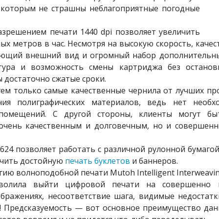
 которым не страшны неблагоприятные погодные
азрешением печати 1440 dpi позволяет увеличить
ых метров в час. Несмотря на высокую скорость, каче
яющий внешний вид и огромный набор дополнительны
атура и возможность смены картриджа без останов
 достаточно сжатые сроки.
ем только самые качественные чернила от лучших пр
ния полиграфических материалов, ведь нет необх
помещений. С другой стороны, клиенты могут бы
 очень качественным и долговечным, но и совершен
1624 позволяет работать с различной рулонной бумагой
ечить достойную
печать буклетов
и баннеров.
ю волноподобной печати Mutoh Intelligent Interweavin
зволила выйти цифровой печати на совершенно н
ображениях, несоответствие шага, видимые недостат
а! Предсказуемость — вот основное преимущество дан