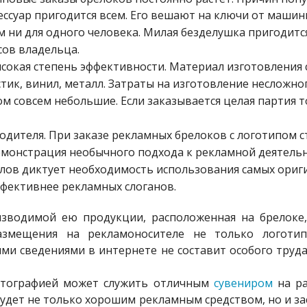
ссуар пригодится всем. Его вешают на ключи от машины
м ни для одного человека. Милая безделушка пригодитс
сов владельца.
ысокая степень эффективности. Материал изготовления
тик, винил, металл. Затраты на изготовление несложно
м совсем небольшие. Если заказывается целая партия т
одителя. При заказе рекламных брелоков с логотипом 
емонстрация необычного подхода к рекламной деятельн
ов диктует необходимость использования самых ориг
фективнее рекламных слоганов.
зводимой ею продукции, расположенная на брелоке, 
азмещения на рекламоносителе не только логотип
ми сведениями в интернете не составит особого труд
отографией может служить отличным
сувениром
на р
дет не только хорошим рекламным средством, но и за