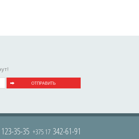
ут!
123-35-35
342-61-91
9
+375 17